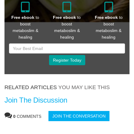
Free ebook
to
Free ebook
to
Free ebook
to
boost
boost
boost
metaboslim &
metaboslim &
metaboslim &
healing
healing
healing
Register Today
RELATED ARTICLES
YOU MAY LIKE THIS
Join The Discussion
JOIN THE CONVERSATION
0
COMMENTS