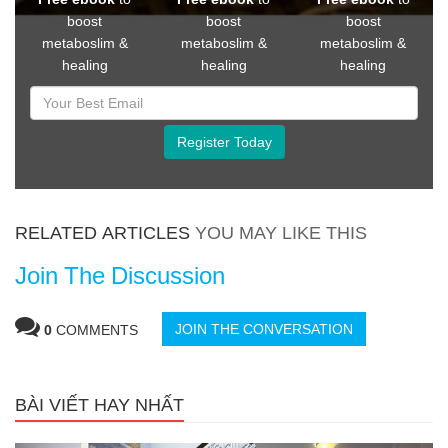
boost
boost
boost
metaboslim &
metaboslim &
metaboslim &
healing
healing
healing
Register Today
RELATED ARTICLES
YOU MAY LIKE THIS
Join The Discussion
JOIN THE CONVERSATION
0
COMMENTS
BÀI VIẾT HAY NHẤT