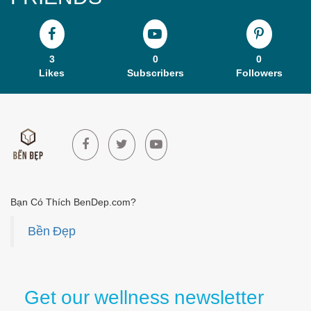
3
0
0
Likes
Subscribers
Followers
Bạn Có Thích BenDep.com?
Bền Đẹp
Get our wellness newsletter