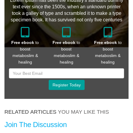
Lorem Ipsum has been the industry's standard dummy
text ever since the 1500s, when an unknown printer
took a galley of type and scrambled it to make a type
specimen book. It has survived not only five centuries
Free ebook
to
Free ebook
to
Free ebook
to
boost
boost
boost
metaboslim &
metaboslim &
metaboslim &
healing
healing
healing
Register Today
RELATED ARTICLES
YOU MAY LIKE THIS
Join The Discussion